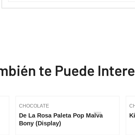
mbién te Puede Intere
CHOCOLATE
C
De La Rosa Paleta Pop Malva
K
Rated
Bony (Display)
0
out
of
5