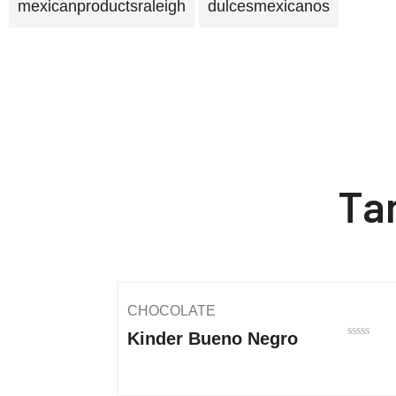
mexicanproductsraleigh
dulcesmexicanos
Ta
CHOCOLATE
Kinder Bueno Negro
Rated
0
out
of
5