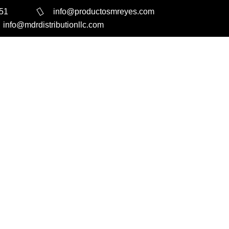
351
info@productosmreyes.com
info@mdrdistributionllc.com
Search