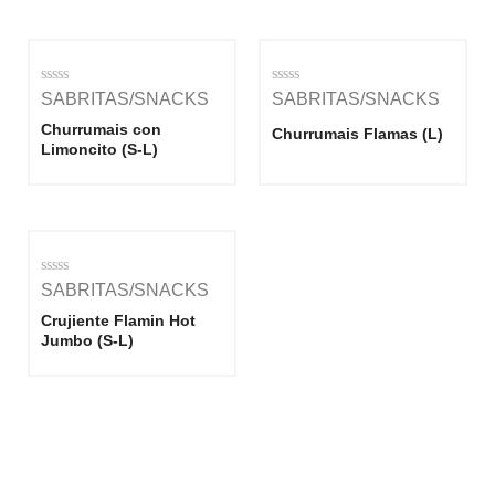
Rated
Rated
SABRITAS/SNACKS
SABRITAS/SNACKS
0
0
out
out
Churrumais con
Churrumais Flamas (L)
of
of
Limoncito (S-L)
5
5
Rated
SABRITAS/SNACKS
0
out
Crujiente Flamin Hot
of
Jumbo (S-L)
5